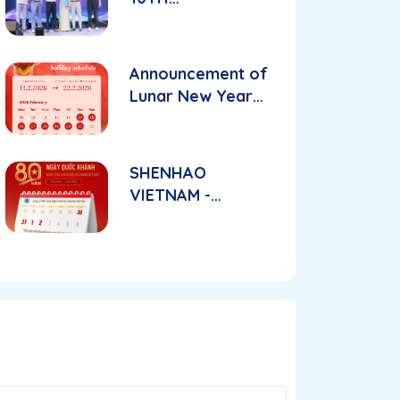
ANNIVERSARY
CELEBRATION OF
SHENHAO
Announcement of
VIETNAM
Lunar New Year
PRECISION
holiday schedule
TECHNOLOGIES
CO., LTD.
SHENHAO
VIETNAM -
HOLIDAY
ANNOUNCEMENT
TO CELEBRATE
VIETNAM
NATIONAL DAY
2/9