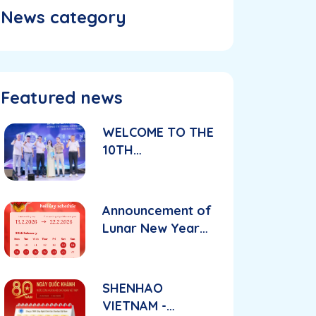
News category
Featured news
WELCOME TO THE
10TH
ANNIVERSARY
CELEBRATION OF
SHENHAO
Announcement of
VIETNAM
Lunar New Year
PRECISION
holiday schedule
TECHNOLOGIES
CO., LTD.
SHENHAO
VIETNAM -