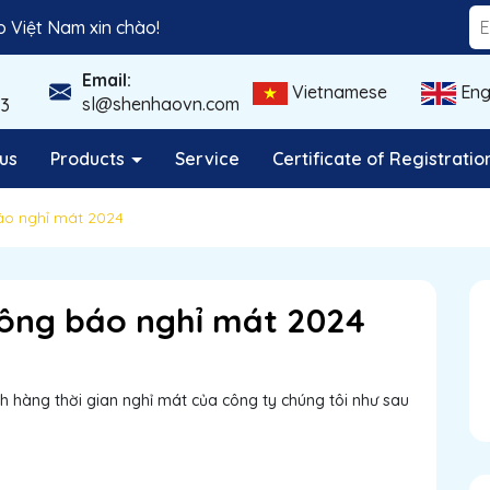
 Việt Nam xin chào!
Email:
Vietnamese
Eng
sl@shenhaovn.com
3
us
Products
Service
Certificate of Registratio
áo nghỉ mát 2024
ông báo nghỉ mát 2024
h hàng thời gian nghỉ mát của công ty chúng tôi như sau