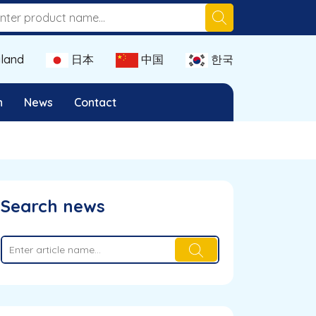
land
日本
中国
한국
n
News
Contact
Search news