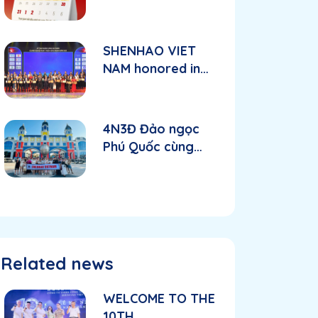
HOLIDAY
ANNOUNCEMENT
TO CELEBRATE
SHENHAO VIET
VIETNAM
NAM honored in
NATIONAL DAY
the top 10 FDI
2/9
enterprises with
strong
4N3Đ Đảo ngọc
development in
Phú Quốc cùng
2025
Shenhao Việt Nam
Related news
WELCOME TO THE
10TH