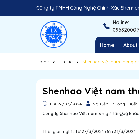
Công ty TNHH Công Nghệ Chính Xác Shenhao
Holine:
096820009
Home
About 
Home
Tin tức
Shenhao Việt nam thông b
Shenhao Việt nam th
Tue 26/03/2024
Nguyễn Phương Tuyết
Công ty Shenhao Việt nam xin gửi tới Quý khác
:
Thời gian nghỉ : Từ 27/3/2024 đến 31/3/2024